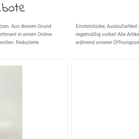
ebote
setzen. Aus diesem Grund
hnäppchen! Schaut also
rtiment in einem Online-
lich auch weiterhin gern
wollen: Reduzierte
während unserer Öffnungszei