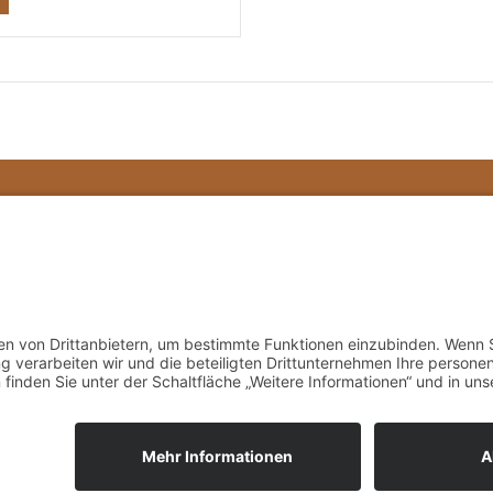
ÖFFNUNGSZEITEN
wer Minden
tstraße 2
Mo - Fr: 10:00 - 18:00 Uhr
inden
Sa: 10:00 - 16:00 Uhr
1 3883359
chtower-minden.de