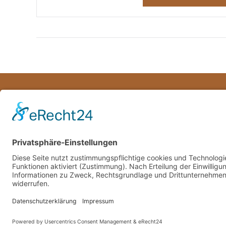
Kontakt
Watchto
Impressum
Obermark
Datenschutz
32423 M
Tel: 057
info@wat
FEIN GEMACHT VON DER
SCHÖNWERBEREI