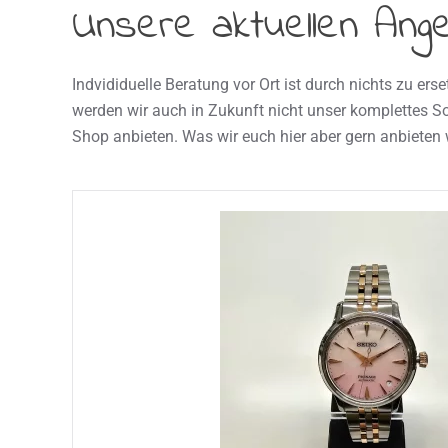
Unsere aktuellen Ang
Indvididuelle Beratung vor Ort ist durch nichts zu er
Einstelstücke, Auslaufartikel oder besondere Sc
werden wir auch in Zukunft nicht unser komplettes So
regelmäßig vorbei! Alle Artikel könnt ihr euch natür
Shop anbieten. Was wir euch hier aber gern anbieten 